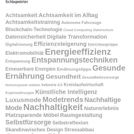
Schlagwörter
Achtsamkeit
Achtsamkeit im Alltag
Achtsamkeitstraining
Autonome Fahrzeuge
Blockchain-Technologie
Cloud-Computing
Datenschutz
Datensicherheit
Digitale Transformation
Effizienzsteigerung
Digitalisierung
Einrichtungstipps
Energieeffizienz
Elektromobilität
Entspannungstechniken
Entspannung
Gesunde
Erneuerbare Energien
Ernährungstipps
Ernährung
Gesundheit
Gesundheitsvorsorge
Kreislaufwirtschaft
Immunsystem stärken
Industrie 4.0
Künstliche Intelligenz
Kryptowährungen
Modetrends
Nachhaltige
Luxusmode
Nachhaltigkeit
Mode
Naturerlebnis
Platzsparende Möbel
Raumgestaltung
Selbstfürsorge
Selbstreflexion
Skandinavisches Design
Stressabbau