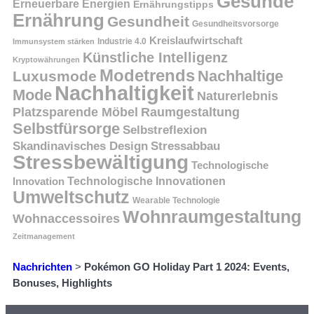
Gesunde
Erneuerbare Energien
Ernährungstipps
Ernährung
Gesundheit
Gesundheitsvorsorge
Kreislaufwirtschaft
Immunsystem stärken
Industrie 4.0
Künstliche Intelligenz
Kryptowährungen
Modetrends
Nachhaltige
Luxusmode
Nachhaltigkeit
Mode
Naturerlebnis
Platzsparende Möbel
Raumgestaltung
Selbstfürsorge
Selbstreflexion
Skandinavisches Design
Stressabbau
Stressbewältigung
Technologische
Innovation
Technologische Innovationen
Umweltschutz
Wearable Technologie
Wohnraumgestaltung
Wohnaccessoires
Zeitmanagement
Nachrichten
>
Pokémon GO Holiday Part 1 2024: Events,
Bonuses, Highlights