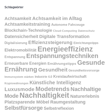
Schlagwörter
Achtsamkeit
Achtsamkeit im Alltag
Achtsamkeitstraining
Autonome Fahrzeuge
Blockchain-Technologie
Cloud-Computing
Datenschutz
Datensicherheit
Digitale Transformation
Effizienzsteigerung
Digitalisierung
Einrichtungstipps
Energieeffizienz
Elektromobilität
Entspannungstechniken
Entspannung
Gesunde
Erneuerbare Energien
Ernährungstipps
Ernährung
Gesundheit
Gesundheitsvorsorge
Kreislaufwirtschaft
Immunsystem stärken
Industrie 4.0
Künstliche Intelligenz
Kryptowährungen
Modetrends
Nachhaltige
Luxusmode
Nachhaltigkeit
Mode
Naturerlebnis
Platzsparende Möbel
Raumgestaltung
Selbstfürsorge
Selbstreflexion