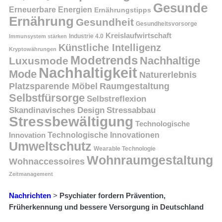
Gesunde
Erneuerbare Energien
Ernährungstipps
Ernährung
Gesundheit
Gesundheitsvorsorge
Kreislaufwirtschaft
Immunsystem stärken
Industrie 4.0
Künstliche Intelligenz
Kryptowährungen
Modetrends
Nachhaltige
Luxusmode
Nachhaltigkeit
Mode
Naturerlebnis
Platzsparende Möbel
Raumgestaltung
Selbstfürsorge
Selbstreflexion
Skandinavisches Design
Stressabbau
Stressbewältigung
Technologische
Innovation
Technologische Innovationen
Umweltschutz
Wearable Technologie
Wohnraumgestaltung
Wohnaccessoires
Zeitmanagement
Nachrichten
>
Psychiater fordern Prävention,
Früherkennung und bessere Versorgung in Deutschland