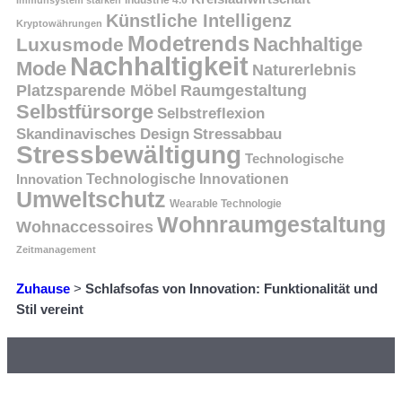
Immunsystem stärken
Industrie 4.0
Künstliche Intelligenz
Kryptowährungen
Modetrends
Nachhaltige
Luxusmode
Nachhaltigkeit
Mode
Naturerlebnis
Platzsparende Möbel
Raumgestaltung
Selbstfürsorge
Selbstreflexion
Skandinavisches Design
Stressabbau
Stressbewältigung
Technologische
Innovation
Technologische Innovationen
Umweltschutz
Wearable Technologie
Wohnraumgestaltung
Wohnaccessoires
Zeitmanagement
Zuhause
>
Schlafsofas von Innovation: Funktionalität und
Stil vereint