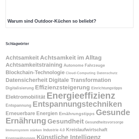
Warum sind Outdoor-Küchen so beliebt?
Schlagwörter
Achtsamkeit
Achtsamkeit im Alltag
Achtsamkeitstraining
Autonome Fahrzeuge
Blockchain-Technologie
Cloud-Computing
Datenschutz
Datensicherheit
Digitale Transformation
Effizienzsteigerung
Digitalisierung
Einrichtungstipps
Energieeffizienz
Elektromobilität
Entspannungstechniken
Entspannung
Gesunde
Erneuerbare Energien
Ernährungstipps
Ernährung
Gesundheit
Gesundheitsvorsorge
Kreislaufwirtschaft
Immunsystem stärken
Industrie 4.0
Künstliche Intelligenz
Kryptowährungen