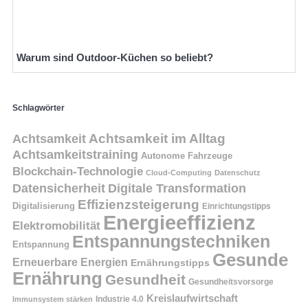
Warum sind Outdoor-Küchen so beliebt?
Schlagwörter
Achtsamkeit
Achtsamkeit im Alltag
Achtsamkeitstraining
Autonome Fahrzeuge
Blockchain-Technologie
Cloud-Computing
Datenschutz
Datensicherheit
Digitale Transformation
Effizienzsteigerung
Digitalisierung
Einrichtungstipps
Energieeffizienz
Elektromobilität
Entspannungstechniken
Entspannung
Gesunde
Erneuerbare Energien
Ernährungstipps
Ernährung
Gesundheit
Gesundheitsvorsorge
Kreislaufwirtschaft
Immunsystem stärken
Industrie 4.0