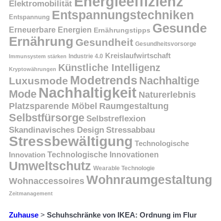
Energieeffizienz
Elektromobilität
Entspannungstechniken
Entspannung
Gesunde
Erneuerbare Energien
Ernährungstipps
Ernährung
Gesundheit
Gesundheitsvorsorge
Kreislaufwirtschaft
Immunsystem stärken
Industrie 4.0
Künstliche Intelligenz
Kryptowährungen
Modetrends
Nachhaltige
Luxusmode
Nachhaltigkeit
Mode
Naturerlebnis
Platzsparende Möbel
Raumgestaltung
Selbstfürsorge
Selbstreflexion
Skandinavisches Design
Stressabbau
Stressbewältigung
Technologische
Innovation
Technologische Innovationen
Umweltschutz
Wearable Technologie
Wohnraumgestaltung
Wohnaccessoires
Zeitmanagement
Zuhause
>
Schuhschränke von IKEA: Ordnung im Flur