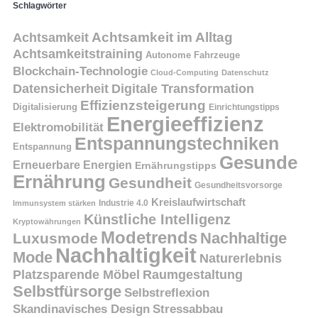
Schlagwörter
Achtsamkeit
Achtsamkeit im Alltag
Achtsamkeitstraining
Autonome Fahrzeuge
Blockchain-Technologie
Cloud-Computing
Datenschutz
Datensicherheit
Digitale Transformation
Effizienzsteigerung
Digitalisierung
Einrichtungstipps
Energieeffizienz
Elektromobilität
Entspannungstechniken
Entspannung
Gesunde
Erneuerbare Energien
Ernährungstipps
Ernährung
Gesundheit
Gesundheitsvorsorge
Kreislaufwirtschaft
Immunsystem stärken
Industrie 4.0
Künstliche Intelligenz
Kryptowährungen
Modetrends
Nachhaltige
Luxusmode
Nachhaltigkeit
Mode
Naturerlebnis
Platzsparende Möbel
Raumgestaltung
Selbstfürsorge
Selbstreflexion
Skandinavisches Design
Stressabbau