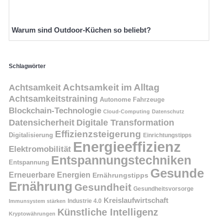
Warum sind Outdoor-Küchen so beliebt?
Schlagwörter
Achtsamkeit
Achtsamkeit im Alltag
Achtsamkeitstraining
Autonome Fahrzeuge
Blockchain-Technologie
Cloud-Computing
Datenschutz
Datensicherheit
Digitale Transformation
Effizienzsteigerung
Digitalisierung
Einrichtungstipps
Energieeffizienz
Elektromobilität
Entspannungstechniken
Entspannung
Gesunde
Erneuerbare Energien
Ernährungstipps
Ernährung
Gesundheit
Gesundheitsvorsorge
Kreislaufwirtschaft
Immunsystem stärken
Industrie 4.0
Künstliche Intelligenz
Kryptowährungen