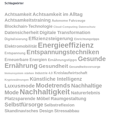
Schlagwörter
Achtsamkeit
Achtsamkeit im Alltag
Achtsamkeitstraining
Autonome Fahrzeuge
Blockchain-Technologie
Cloud-Computing
Datenschutz
Datensicherheit
Digitale Transformation
Effizienzsteigerung
Digitalisierung
Einrichtungstipps
Energieeffizienz
Elektromobilität
Entspannungstechniken
Entspannung
Gesunde
Erneuerbare Energien
Ernährungstipps
Ernährung
Gesundheit
Gesundheitsvorsorge
Kreislaufwirtschaft
Immunsystem stärken
Industrie 4.0
Künstliche Intelligenz
Kryptowährungen
Modetrends
Nachhaltige
Luxusmode
Nachhaltigkeit
Mode
Naturerlebnis
Platzsparende Möbel
Raumgestaltung
Selbstfürsorge
Selbstreflexion
Skandinavisches Design
Stressabbau