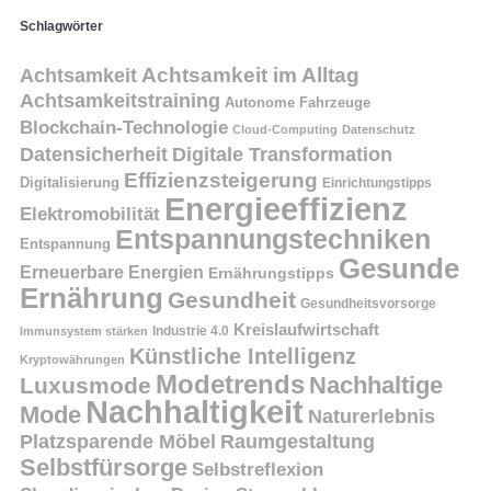
Schlagwörter
Achtsamkeit
Achtsamkeit im Alltag
Achtsamkeitstraining
Autonome Fahrzeuge
Blockchain-Technologie
Cloud-Computing
Datenschutz
Datensicherheit
Digitale Transformation
Effizienzsteigerung
Digitalisierung
Einrichtungstipps
Energieeffizienz
Elektromobilität
Entspannungstechniken
Entspannung
Gesunde
Erneuerbare Energien
Ernährungstipps
Ernährung
Gesundheit
Gesundheitsvorsorge
Kreislaufwirtschaft
Immunsystem stärken
Industrie 4.0
Künstliche Intelligenz
Kryptowährungen
Modetrends
Nachhaltige
Luxusmode
Nachhaltigkeit
Mode
Naturerlebnis
Platzsparende Möbel
Raumgestaltung
Selbstfürsorge
Selbstreflexion