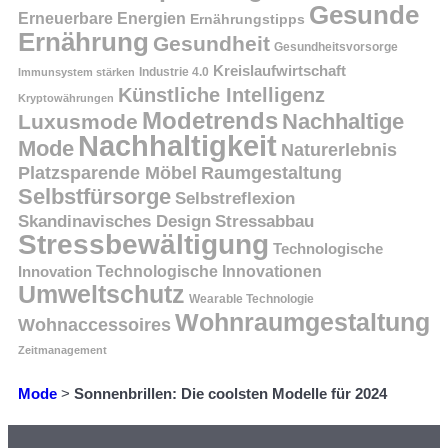
Gesunde
Erneuerbare Energien
Ernährungstipps
Ernährung
Gesundheit
Gesundheitsvorsorge
Kreislaufwirtschaft
Immunsystem stärken
Industrie 4.0
Künstliche Intelligenz
Kryptowährungen
Modetrends
Nachhaltige
Luxusmode
Nachhaltigkeit
Mode
Naturerlebnis
Platzsparende Möbel
Raumgestaltung
Selbstfürsorge
Selbstreflexion
Skandinavisches Design
Stressabbau
Stressbewältigung
Technologische
Innovation
Technologische Innovationen
Umweltschutz
Wearable Technologie
Wohnraumgestaltung
Wohnaccessoires
Zeitmanagement
Mode
>
Sonnenbrillen: Die coolsten Modelle für 2024