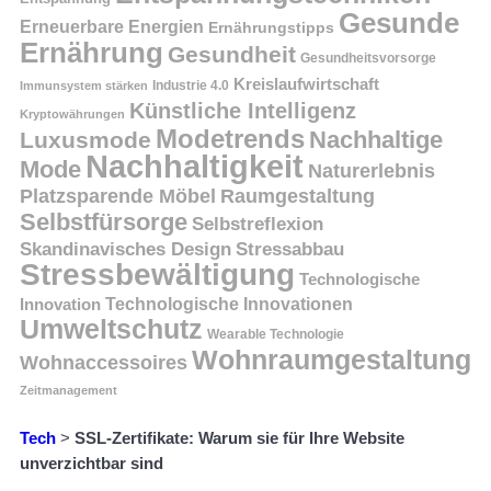
Gesunde
Erneuerbare Energien
Ernährungstipps
Ernährung
Gesundheit
Gesundheitsvorsorge
Kreislaufwirtschaft
Immunsystem stärken
Industrie 4.0
Künstliche Intelligenz
Kryptowährungen
Modetrends
Nachhaltige
Luxusmode
Nachhaltigkeit
Mode
Naturerlebnis
Platzsparende Möbel
Raumgestaltung
Selbstfürsorge
Selbstreflexion
Skandinavisches Design
Stressabbau
Stressbewältigung
Technologische
Innovation
Technologische Innovationen
Umweltschutz
Wearable Technologie
Wohnraumgestaltung
Wohnaccessoires
Zeitmanagement
Tech
>
SSL-Zertifikate: Warum sie für Ihre Website
unverzichtbar sind