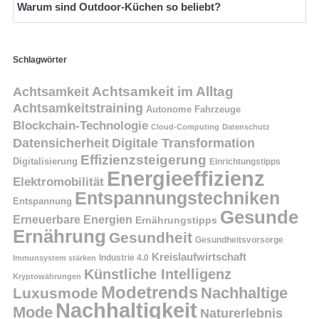
Warum sind Outdoor-Küchen so beliebt?
Schlagwörter
Achtsamkeit
Achtsamkeit im Alltag
Achtsamkeitstraining
Autonome Fahrzeuge
Blockchain-Technologie
Cloud-Computing
Datenschutz
Datensicherheit
Digitale Transformation
Effizienzsteigerung
Digitalisierung
Einrichtungstipps
Energieeffizienz
Elektromobilität
Entspannungstechniken
Entspannung
Gesunde
Erneuerbare Energien
Ernährungstipps
Ernährung
Gesundheit
Gesundheitsvorsorge
Kreislaufwirtschaft
Immunsystem stärken
Industrie 4.0
Künstliche Intelligenz
Kryptowährungen
Modetrends
Nachhaltige
Luxusmode
Nachhaltigkeit
Mode
Naturerlebnis