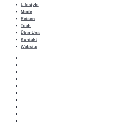
Lifestyle
Mode
Reisen
Tech
Über Uns
Kontakt
Website
Top Vivo
Zuhause
Garten
Lifestyle
Mode
Reisen
Tech
Über Uns
Kontakt
Website