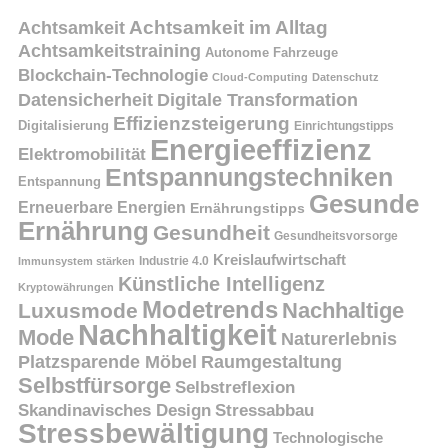
Achtsamkeit
Achtsamkeit im Alltag
Achtsamkeitstraining
Autonome Fahrzeuge
Blockchain-Technologie
Cloud-Computing
Datenschutz
Datensicherheit
Digitale Transformation
Effizienzsteigerung
Digitalisierung
Einrichtungstipps
Energieeffizienz
Elektromobilität
Entspannungstechniken
Entspannung
Gesunde
Erneuerbare Energien
Ernährungstipps
Ernährung
Gesundheit
Gesundheitsvorsorge
Kreislaufwirtschaft
Immunsystem stärken
Industrie 4.0
Künstliche Intelligenz
Kryptowährungen
Modetrends
Nachhaltige
Luxusmode
Nachhaltigkeit
Mode
Naturerlebnis
Platzsparende Möbel
Raumgestaltung
Selbstfürsorge
Selbstreflexion
Skandinavisches Design
Stressabbau
Stressbewältigung
Technologische