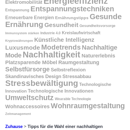
Energieeffizienz
Elektromobilität
Entspannungstechniken
Entspannung
Gesunde
Erneuerbare Energien
Ernährungstipps
Ernährung
Gesundheit
Gesundheitsvorsorge
Kreislaufwirtschaft
Immunsystem stärken
Industrie 4.0
Künstliche Intelligenz
Kryptowährungen
Modetrends
Nachhaltige
Luxusmode
Nachhaltigkeit
Mode
Naturerlebnis
Platzsparende Möbel
Raumgestaltung
Selbstfürsorge
Selbstreflexion
Skandinavisches Design
Stressabbau
Stressbewältigung
Technologische
Innovation
Technologische Innovationen
Umweltschutz
Wearable Technologie
Wohnraumgestaltung
Wohnaccessoires
Zeitmanagement
Zuhause
>
Tipps für die Wahl einer nachhaltigen