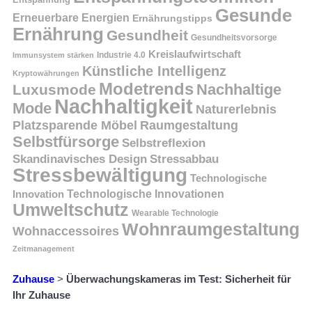
Gesunde
Erneuerbare Energien
Ernährungstipps
Ernährung
Gesundheit
Gesundheitsvorsorge
Kreislaufwirtschaft
Immunsystem stärken
Industrie 4.0
Künstliche Intelligenz
Kryptowährungen
Modetrends
Nachhaltige
Luxusmode
Nachhaltigkeit
Mode
Naturerlebnis
Platzsparende Möbel
Raumgestaltung
Selbstfürsorge
Selbstreflexion
Skandinavisches Design
Stressabbau
Stressbewältigung
Technologische
Innovation
Technologische Innovationen
Umweltschutz
Wearable Technologie
Wohnraumgestaltung
Wohnaccessoires
Zeitmanagement
Zuhause
>
Überwachungskameras im Test: Sicherheit für
Ihr Zuhause