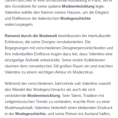
Jahren durchlief er eine umfassende Ausbildung in Paris, wo er
den Grundstein für seine spätere
Modeentwicklung
legte.
Valentino wählte den Namen seines Hauses, um die Eleganz
und Raffinesse der italienischen
Modegeschichte
widerzuspiegeln.
Reisend durch die Modewelt
beeinflussten ihn interkulturelle
Erlebnisse, die seine Designs revolutionierten. Die
Begegnungen mit verschiedenen Designerpersönlichkeiten und
ihre individuellen Einflüsse trugen dazu bei, dass Valentino eine
einzigartige Ästhetik entwickelte. Seine ersten Kollektionen
räumten dem romantischen Stil großen Raum ein und machten
Valentino zu einem wichtigen Akteur im Modezirkus.
Während der verschiedenen Jahrzehnte sah Valentino sowohl
den Wandel des Modegeschmacks als auch die sich
verändernde
Modeentwicklung
. Sein Talent, Tradition mit
zeitgenössischen Trends zu verbinden, machte Rom zu einer
Modehauptstadt. Valentino hinterließ einen bleibenden Eindruck
in der
Modegeschichte
, und seine Reisen ins Ausland halfen,