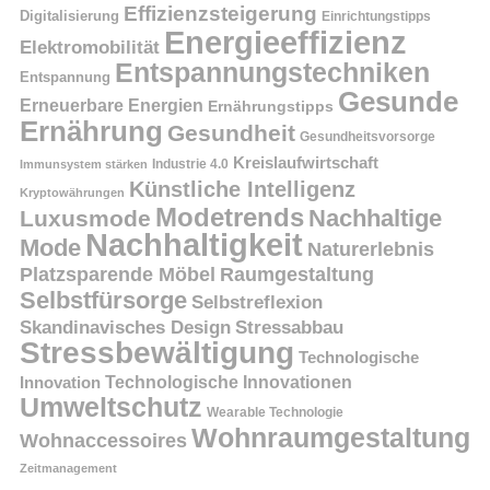
Effizienzsteigerung
Digitalisierung
Einrichtungstipps
Energieeffizienz
Elektromobilität
Entspannungstechniken
Entspannung
Gesunde
Erneuerbare Energien
Ernährungstipps
Ernährung
Gesundheit
Gesundheitsvorsorge
Kreislaufwirtschaft
Immunsystem stärken
Industrie 4.0
Künstliche Intelligenz
Kryptowährungen
Modetrends
Nachhaltige
Luxusmode
Nachhaltigkeit
Mode
Naturerlebnis
Platzsparende Möbel
Raumgestaltung
Selbstfürsorge
Selbstreflexion
Skandinavisches Design
Stressabbau
Stressbewältigung
Technologische
Innovation
Technologische Innovationen
Umweltschutz
Wearable Technologie
Wohnraumgestaltung
Wohnaccessoires
Zeitmanagement