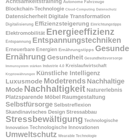
Achtsamkeitstraining
Autonome Fahrzeuge
Blockchain-Technologie
Cloud-Computing
Datenschutz
Datensicherheit
Digitale Transformation
Effizienzsteigerung
Digitalisierung
Einrichtungstipps
Energieeffizienz
Elektromobilität
Entspannungstechniken
Entspannung
Gesunde
Erneuerbare Energien
Ernährungstipps
Ernährung
Gesundheit
Gesundheitsvorsorge
Kreislaufwirtschaft
Immunsystem stärken
Industrie 4.0
Künstliche Intelligenz
Kryptowährungen
Modetrends
Nachhaltige
Luxusmode
Nachhaltigkeit
Mode
Naturerlebnis
Platzsparende Möbel
Raumgestaltung
Selbstfürsorge
Selbstreflexion
Skandinavisches Design
Stressabbau
Stressbewältigung
Technologische
Innovation
Technologische Innovationen
Umweltschutz
Wearable Technologie