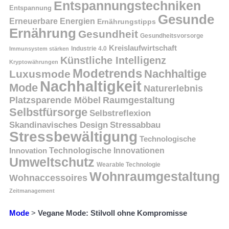
Entspannungstechniken
Entspannung
Gesunde
Erneuerbare Energien
Ernährungstipps
Ernährung
Gesundheit
Gesundheitsvorsorge
Kreislaufwirtschaft
Immunsystem stärken
Industrie 4.0
Künstliche Intelligenz
Kryptowährungen
Modetrends
Nachhaltige
Luxusmode
Nachhaltigkeit
Mode
Naturerlebnis
Platzsparende Möbel
Raumgestaltung
Selbstfürsorge
Selbstreflexion
Skandinavisches Design
Stressabbau
Stressbewältigung
Technologische
Innovation
Technologische Innovationen
Umweltschutz
Wearable Technologie
Wohnraumgestaltung
Wohnaccessoires
Zeitmanagement
Mode
>
Vegane Mode: Stilvoll ohne Kompromisse