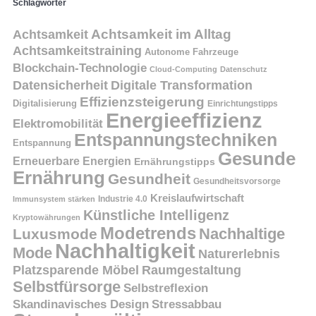
Schlagwörter
Achtsamkeit
Achtsamkeit im Alltag
Achtsamkeitstraining
Autonome Fahrzeuge
Blockchain-Technologie
Cloud-Computing
Datenschutz
Datensicherheit
Digitale Transformation
Effizienzsteigerung
Digitalisierung
Einrichtungstipps
Energieeffizienz
Elektromobilität
Entspannungstechniken
Entspannung
Gesunde
Erneuerbare Energien
Ernährungstipps
Ernährung
Gesundheit
Gesundheitsvorsorge
Kreislaufwirtschaft
Immunsystem stärken
Industrie 4.0
Künstliche Intelligenz
Kryptowährungen
Modetrends
Nachhaltige
Luxusmode
Nachhaltigkeit
Mode
Naturerlebnis
Platzsparende Möbel
Raumgestaltung
Selbstfürsorge
Selbstreflexion
Skandinavisches Design
Stressabbau