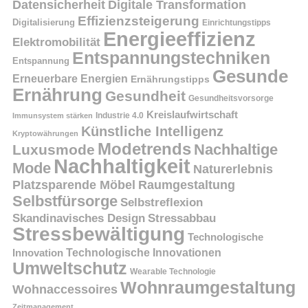
Datensicherheit
Digitale Transformation
Effizienzsteigerung
Digitalisierung
Einrichtungstipps
Energieeffizienz
Elektromobilität
Entspannungstechniken
Entspannung
Gesunde
Erneuerbare Energien
Ernährungstipps
Ernährung
Gesundheit
Gesundheitsvorsorge
Kreislaufwirtschaft
Immunsystem stärken
Industrie 4.0
Künstliche Intelligenz
Kryptowährungen
Modetrends
Nachhaltige
Luxusmode
Nachhaltigkeit
Mode
Naturerlebnis
Platzsparende Möbel
Raumgestaltung
Selbstfürsorge
Selbstreflexion
Skandinavisches Design
Stressabbau
Stressbewältigung
Technologische
Innovation
Technologische Innovationen
Umweltschutz
Wearable Technologie
Wohnraumgestaltung
Wohnaccessoires
Zeitmanagement