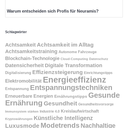
Warum entscheiden sich Profis für Neuramis?
Schlagwörter
Achtsamkeit
Achtsamkeit im Alltag
Achtsamkeitstraining
Autonome Fahrzeuge
Blockchain-Technologie
Cloud-Computing
Datenschutz
Datensicherheit
Digitale Transformation
Effizienzsteigerung
Digitalisierung
Einrichtungstipps
Energieeffizienz
Elektromobilität
Entspannungstechniken
Entspannung
Gesunde
Erneuerbare Energien
Ernährungstipps
Ernährung
Gesundheit
Gesundheitsvorsorge
Kreislaufwirtschaft
Immunsystem stärken
Industrie 4.0
Künstliche Intelligenz
Kryptowährungen
Modetrends
Nachhaltige
Luxusmode