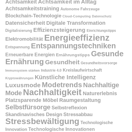
Achtsamkeit
Achtsamkeit im Alltag
Achtsamkeitstraining
Autonome Fahrzeuge
Blockchain-Technologie
Cloud-Computing
Datenschutz
Datensicherheit
Digitale Transformation
Effizienzsteigerung
Digitalisierung
Einrichtungstipps
Energieeffizienz
Elektromobilität
Entspannungstechniken
Entspannung
Gesunde
Erneuerbare Energien
Ernährungstipps
Ernährung
Gesundheit
Gesundheitsvorsorge
Kreislaufwirtschaft
Immunsystem stärken
Industrie 4.0
Künstliche Intelligenz
Kryptowährungen
Modetrends
Nachhaltige
Luxusmode
Nachhaltigkeit
Mode
Naturerlebnis
Platzsparende Möbel
Raumgestaltung
Selbstfürsorge
Selbstreflexion
Skandinavisches Design
Stressabbau
Stressbewältigung
Technologische
Innovation
Technologische Innovationen