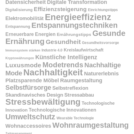
Datensicherheit
Digitale Transformation
Effizienzsteigerung
Digitalisierung
Einrichtungstipps
Energieeffizienz
Elektromobilität
Entspannungstechniken
Entspannung
Gesunde
Erneuerbare Energien
Ernährungstipps
Ernährung
Gesundheit
Gesundheitsvorsorge
Kreislaufwirtschaft
Immunsystem stärken
Industrie 4.0
Künstliche Intelligenz
Kryptowährungen
Modetrends
Nachhaltige
Luxusmode
Nachhaltigkeit
Mode
Naturerlebnis
Platzsparende Möbel
Raumgestaltung
Selbstfürsorge
Selbstreflexion
Skandinavisches Design
Stressabbau
Stressbewältigung
Technologische
Innovation
Technologische Innovationen
Umweltschutz
Wearable Technologie
Wohnraumgestaltung
Wohnaccessoires
Zeitmanagement