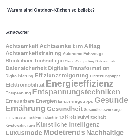
Warum sind Outdoor-Küchen so beliebt?
Schlagwörter
Achtsamkeit
Achtsamkeit im Alltag
Achtsamkeitstraining
Autonome Fahrzeuge
Blockchain-Technologie
Cloud-Computing
Datenschutz
Datensicherheit
Digitale Transformation
Effizienzsteigerung
Digitalisierung
Einrichtungstipps
Energieeffizienz
Elektromobilität
Entspannungstechniken
Entspannung
Gesunde
Erneuerbare Energien
Ernährungstipps
Ernährung
Gesundheit
Gesundheitsvorsorge
Kreislaufwirtschaft
Immunsystem stärken
Industrie 4.0
Künstliche Intelligenz
Kryptowährungen
Modetrends
Nachhaltige
Luxusmode