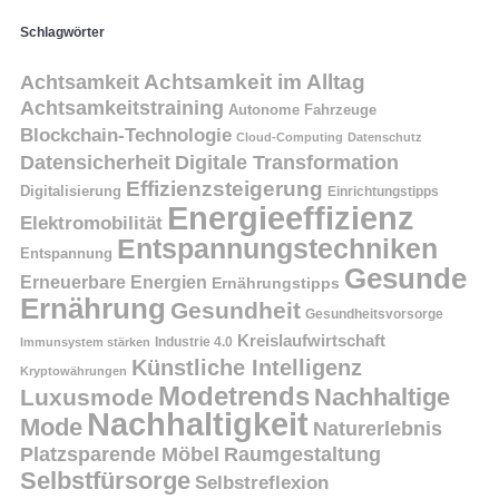
Schlagwörter
Achtsamkeit
Achtsamkeit im Alltag
Achtsamkeitstraining
Autonome Fahrzeuge
Blockchain-Technologie
Cloud-Computing
Datenschutz
Datensicherheit
Digitale Transformation
Effizienzsteigerung
Digitalisierung
Einrichtungstipps
Energieeffizienz
Elektromobilität
Entspannungstechniken
Entspannung
Gesunde
Erneuerbare Energien
Ernährungstipps
Ernährung
Gesundheit
Gesundheitsvorsorge
Kreislaufwirtschaft
Immunsystem stärken
Industrie 4.0
Künstliche Intelligenz
Kryptowährungen
Modetrends
Nachhaltige
Luxusmode
Nachhaltigkeit
Mode
Naturerlebnis
Platzsparende Möbel
Raumgestaltung
Selbstfürsorge
Selbstreflexion