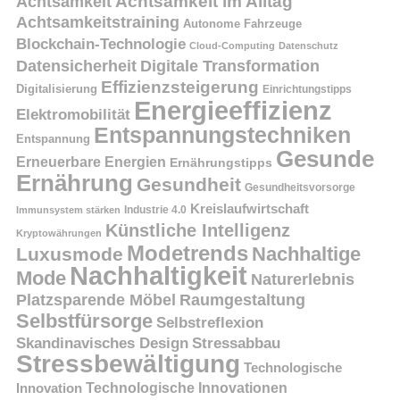
Achtsamkeit
Achtsamkeit im Alltag
Achtsamkeitstraining
Autonome Fahrzeuge
Blockchain-Technologie
Cloud-Computing
Datenschutz
Datensicherheit
Digitale Transformation
Effizienzsteigerung
Digitalisierung
Einrichtungstipps
Energieeffizienz
Elektromobilität
Entspannungstechniken
Entspannung
Gesunde
Erneuerbare Energien
Ernährungstipps
Ernährung
Gesundheit
Gesundheitsvorsorge
Kreislaufwirtschaft
Immunsystem stärken
Industrie 4.0
Künstliche Intelligenz
Kryptowährungen
Modetrends
Nachhaltige
Luxusmode
Nachhaltigkeit
Mode
Naturerlebnis
Platzsparende Möbel
Raumgestaltung
Selbstfürsorge
Selbstreflexion
Skandinavisches Design
Stressabbau
Stressbewältigung
Technologische
Innovation
Technologische Innovationen