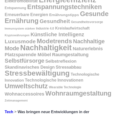
Elektromobilität
Entspannungstechniken
Entspannung
Gesunde
Erneuerbare Energien
Ernährungstipps
Ernährung
Gesundheit
Gesundheitsvorsorge
Kreislaufwirtschaft
Immunsystem stärken
Industrie 4.0
Künstliche Intelligenz
Kryptowährungen
Modetrends
Nachhaltige
Luxusmode
Nachhaltigkeit
Mode
Naturerlebnis
Platzsparende Möbel
Raumgestaltung
Selbstfürsorge
Selbstreflexion
Skandinavisches Design
Stressabbau
Stressbewältigung
Technologische
Innovation
Technologische Innovationen
Umweltschutz
Wearable Technologie
Wohnraumgestaltung
Wohnaccessoires
Zeitmanagement
Tech
>
Was bringen neue Entwicklungen in der