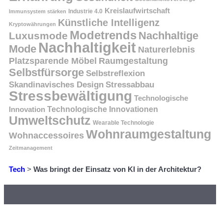
Kreislaufwirtschaft
Immunsystem stärken
Industrie 4.0
Künstliche Intelligenz
Kryptowährungen
Modetrends
Nachhaltige
Luxusmode
Nachhaltigkeit
Mode
Naturerlebnis
Platzsparende Möbel
Raumgestaltung
Selbstfürsorge
Selbstreflexion
Skandinavisches Design
Stressabbau
Stressbewältigung
Technologische
Innovation
Technologische Innovationen
Umweltschutz
Wearable Technologie
Wohnraumgestaltung
Wohnaccessoires
Zeitmanagement
Tech
>
Was bringt der Einsatz von KI in der Architektur?