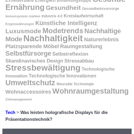
Erneuerbare Energien
Ernährungstipps
Ernährung
Gesundheit
Gesundheitsvorsorge
Kreislaufwirtschaft
Immunsystem stärken
Industrie 4.0
Künstliche Intelligenz
Kryptowährungen
Modetrends
Nachhaltige
Luxusmode
Nachhaltigkeit
Mode
Naturerlebnis
Platzsparende Möbel
Raumgestaltung
Selbstfürsorge
Selbstreflexion
Skandinavisches Design
Stressabbau
Stressbewältigung
Technologische
Innovation
Technologische Innovationen
Umweltschutz
Wearable Technologie
Wohnraumgestaltung
Wohnaccessoires
Zeitmanagement
Tech
>
Was leisten holografische Displays für die
Präsentationstechnik?