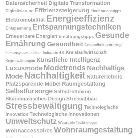
Datensicherheit
Digitale Transformation
Effizienzsteigerung
Digitalisierung
Einrichtungstipps
Energieeffizienz
Elektromobilität
Entspannungstechniken
Entspannung
Gesunde
Erneuerbare Energien
Ernährungstipps
Ernährung
Gesundheit
Gesundheitsvorsorge
Kreislaufwirtschaft
Immunsystem stärken
Industrie 4.0
Künstliche Intelligenz
Kryptowährungen
Modetrends
Nachhaltige
Luxusmode
Nachhaltigkeit
Mode
Naturerlebnis
Platzsparende Möbel
Raumgestaltung
Selbstfürsorge
Selbstreflexion
Skandinavisches Design
Stressabbau
Stressbewältigung
Technologische
Innovation
Technologische Innovationen
Umweltschutz
Wearable Technologie
Wohnraumgestaltung
Wohnaccessoires