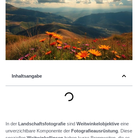
Inhaltsangabe
In der
Landschaftsfotografie
sind
Weitwinkelobjektive
eine
unverzichtbare Komponente der
Fotografieausrüstung
. Diese
speziellen
Weitwinkellinsen
haben kurze Brennweiten, die es