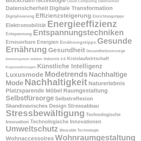
Blockchain-Technologie
Cloud-Computing
Datenschutz
Datensicherheit
Digitale Transformation
Effizienzsteigerung
Digitalisierung
Einrichtungstipps
Energieeffizienz
Elektromobilität
Entspannungstechniken
Entspannung
Gesunde
Erneuerbare Energien
Ernährungstipps
Ernährung
Gesundheit
Gesundheitsvorsorge
Kreislaufwirtschaft
Immunsystem stärken
Industrie 4.0
Künstliche Intelligenz
Kryptowährungen
Modetrends
Nachhaltige
Luxusmode
Nachhaltigkeit
Mode
Naturerlebnis
Platzsparende Möbel
Raumgestaltung
Selbstfürsorge
Selbstreflexion
Skandinavisches Design
Stressabbau
Stressbewältigung
Technologische
Innovation
Technologische Innovationen
Umweltschutz
Wearable Technologie
Wohnraumgestaltung
Wohnaccessoires