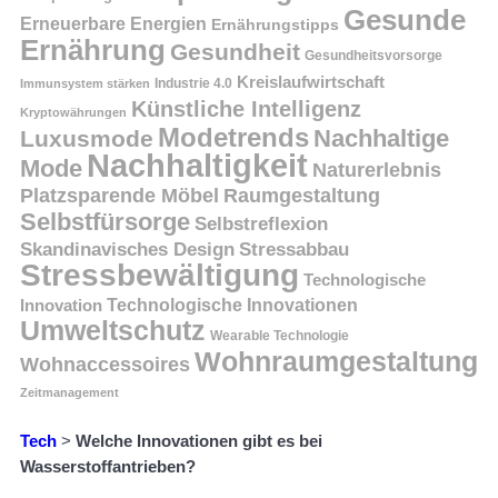
Gesunde
Erneuerbare Energien
Ernährungstipps
Ernährung
Gesundheit
Gesundheitsvorsorge
Kreislaufwirtschaft
Immunsystem stärken
Industrie 4.0
Künstliche Intelligenz
Kryptowährungen
Modetrends
Nachhaltige
Luxusmode
Nachhaltigkeit
Mode
Naturerlebnis
Platzsparende Möbel
Raumgestaltung
Selbstfürsorge
Selbstreflexion
Skandinavisches Design
Stressabbau
Stressbewältigung
Technologische
Innovation
Technologische Innovationen
Umweltschutz
Wearable Technologie
Wohnraumgestaltung
Wohnaccessoires
Zeitmanagement
Tech
>
Welche Innovationen gibt es bei
Wasserstoffantrieben?