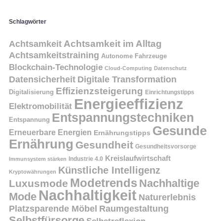
Schlagwörter
Achtsamkeit
Achtsamkeit im Alltag
Achtsamkeitstraining
Autonome Fahrzeuge
Blockchain-Technologie
Cloud-Computing
Datenschutz
Datensicherheit
Digitale Transformation
Effizienzsteigerung
Digitalisierung
Einrichtungstipps
Energieeffizienz
Elektromobilität
Entspannungstechniken
Entspannung
Gesunde
Erneuerbare Energien
Ernährungstipps
Ernährung
Gesundheit
Gesundheitsvorsorge
Kreislaufwirtschaft
Immunsystem stärken
Industrie 4.0
Künstliche Intelligenz
Kryptowährungen
Modetrends
Nachhaltige
Luxusmode
Nachhaltigkeit
Mode
Naturerlebnis
Platzsparende Möbel
Raumgestaltung
Selbstfürsorge