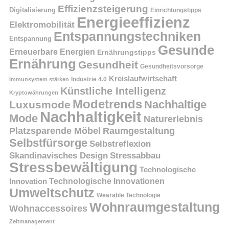
Effizienzsteigerung
Digitalisierung
Einrichtungstipps
Energieeffizienz
Elektromobilität
Entspannungstechniken
Entspannung
Gesunde
Erneuerbare Energien
Ernährungstipps
Ernährung
Gesundheit
Gesundheitsvorsorge
Kreislaufwirtschaft
Immunsystem stärken
Industrie 4.0
Künstliche Intelligenz
Kryptowährungen
Modetrends
Nachhaltige
Luxusmode
Nachhaltigkeit
Mode
Naturerlebnis
Platzsparende Möbel
Raumgestaltung
Selbstfürsorge
Selbstreflexion
Skandinavisches Design
Stressabbau
Stressbewältigung
Technologische
Innovation
Technologische Innovationen
Umweltschutz
Wearable Technologie
Wohnraumgestaltung
Wohnaccessoires
Zeitmanagement