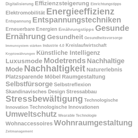
Effizienzsteigerung
Digitalisierung
Einrichtungstipps
Energieeffizienz
Elektromobilität
Entspannungstechniken
Entspannung
Gesunde
Erneuerbare Energien
Ernährungstipps
Ernährung
Gesundheit
Gesundheitsvorsorge
Kreislaufwirtschaft
Immunsystem stärken
Industrie 4.0
Künstliche Intelligenz
Kryptowährungen
Modetrends
Nachhaltige
Luxusmode
Nachhaltigkeit
Mode
Naturerlebnis
Platzsparende Möbel
Raumgestaltung
Selbstfürsorge
Selbstreflexion
Skandinavisches Design
Stressabbau
Stressbewältigung
Technologische
Innovation
Technologische Innovationen
Umweltschutz
Wearable Technologie
Wohnraumgestaltung
Wohnaccessoires
Zeitmanagement