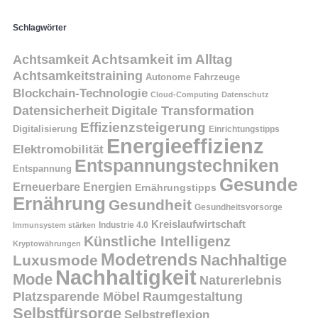
Schlagwörter
Achtsamkeit
Achtsamkeit im Alltag
Achtsamkeitstraining
Autonome Fahrzeuge
Blockchain-Technologie
Cloud-Computing
Datenschutz
Datensicherheit
Digitale Transformation
Effizienzsteigerung
Digitalisierung
Einrichtungstipps
Energieeffizienz
Elektromobilität
Entspannungstechniken
Entspannung
Gesunde
Erneuerbare Energien
Ernährungstipps
Ernährung
Gesundheit
Gesundheitsvorsorge
Kreislaufwirtschaft
Immunsystem stärken
Industrie 4.0
Künstliche Intelligenz
Kryptowährungen
Modetrends
Nachhaltige
Luxusmode
Nachhaltigkeit
Mode
Naturerlebnis
Platzsparende Möbel
Raumgestaltung
Selbstfürsorge
Selbstreflexion