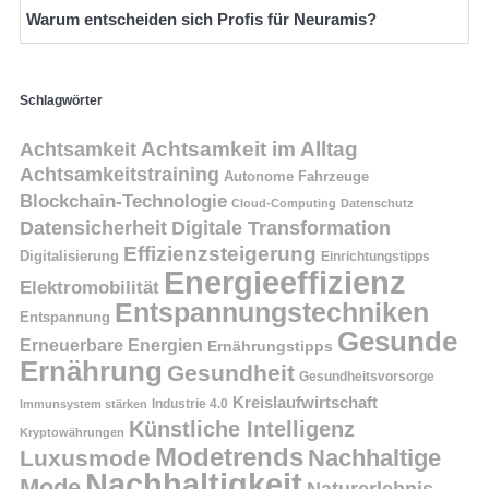
Warum entscheiden sich Profis für Neuramis?
Schlagwörter
Achtsamkeit
Achtsamkeit im Alltag
Achtsamkeitstraining
Autonome Fahrzeuge
Blockchain-Technologie
Cloud-Computing
Datenschutz
Datensicherheit
Digitale Transformation
Effizienzsteigerung
Digitalisierung
Einrichtungstipps
Energieeffizienz
Elektromobilität
Entspannungstechniken
Entspannung
Gesunde
Erneuerbare Energien
Ernährungstipps
Ernährung
Gesundheit
Gesundheitsvorsorge
Kreislaufwirtschaft
Immunsystem stärken
Industrie 4.0
Künstliche Intelligenz
Kryptowährungen
Modetrends
Nachhaltige
Luxusmode
Nachhaltigkeit
Mode
Naturerlebnis