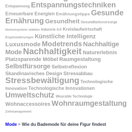
Entspannungstechniken
Entspannung
Gesunde
Erneuerbare Energien
Ernährungstipps
Ernährung
Gesundheit
Gesundheitsvorsorge
Kreislaufwirtschaft
Immunsystem stärken
Industrie 4.0
Künstliche Intelligenz
Kryptowährungen
Modetrends
Nachhaltige
Luxusmode
Nachhaltigkeit
Mode
Naturerlebnis
Platzsparende Möbel
Raumgestaltung
Selbstfürsorge
Selbstreflexion
Skandinavisches Design
Stressabbau
Stressbewältigung
Technologische
Innovation
Technologische Innovationen
Umweltschutz
Wearable Technologie
Wohnraumgestaltung
Wohnaccessoires
Zeitmanagement
Mode
>
Wie du Bademode für deine Figur findest