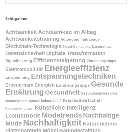
Schlagwörter
Achtsamkeit
Achtsamkeit im Alltag
Achtsamkeitstraining
Autonome Fahrzeuge
Blockchain-Technologie
Cloud-Computing
Datenschutz
Datensicherheit
Digitale Transformation
Effizienzsteigerung
Digitalisierung
Einrichtungstipps
Energieeffizienz
Elektromobilität
Entspannungstechniken
Entspannung
Gesunde
Erneuerbare Energien
Ernährungstipps
Ernährung
Gesundheit
Gesundheitsvorsorge
Kreislaufwirtschaft
Immunsystem stärken
Industrie 4.0
Künstliche Intelligenz
Kryptowährungen
Modetrends
Nachhaltige
Luxusmode
Nachhaltigkeit
Mode
Naturerlebnis
Platzsparende Möbel
Raumgestaltung