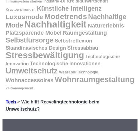
Kreislaufwirtschaft
Immunsystem stärken
Industrie 4.0
Künstliche Intelligenz
Kryptowährungen
Modetrends
Nachhaltige
Luxusmode
Nachhaltigkeit
Mode
Naturerlebnis
Platzsparende Möbel
Raumgestaltung
Selbstfürsorge
Selbstreflexion
Skandinavisches Design
Stressabbau
Stressbewältigung
Technologische
Innovation
Technologische Innovationen
Umweltschutz
Wearable Technologie
Wohnraumgestaltung
Wohnaccessoires
Zeitmanagement
Tech
>
Wie hilft Recyclingtechnologie beim
Umweltschutz?