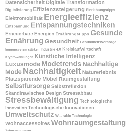
Datensicherheit
Digitale Transformation
Effizienzsteigerung
Digitalisierung
Einrichtungstipps
Energieeffizienz
Elektromobilität
Entspannungstechniken
Entspannung
Gesunde
Erneuerbare Energien
Ernährungstipps
Ernährung
Gesundheit
Gesundheitsvorsorge
Kreislaufwirtschaft
Immunsystem stärken
Industrie 4.0
Künstliche Intelligenz
Kryptowährungen
Modetrends
Nachhaltige
Luxusmode
Nachhaltigkeit
Mode
Naturerlebnis
Platzsparende Möbel
Raumgestaltung
Selbstfürsorge
Selbstreflexion
Skandinavisches Design
Stressabbau
Stressbewältigung
Technologische
Innovation
Technologische Innovationen
Umweltschutz
Wearable Technologie
Wohnraumgestaltung
Wohnaccessoires
Zeitmanagement