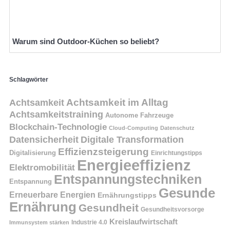
Warum sind Outdoor-Küchen so beliebt?
Schlagwörter
Achtsamkeit
Achtsamkeit im Alltag
Achtsamkeitstraining
Autonome Fahrzeuge
Blockchain-Technologie
Cloud-Computing
Datenschutz
Datensicherheit
Digitale Transformation
Effizienzsteigerung
Digitalisierung
Einrichtungstipps
Energieeffizienz
Elektromobilität
Entspannungstechniken
Entspannung
Gesunde
Erneuerbare Energien
Ernährungstipps
Ernährung
Gesundheit
Gesundheitsvorsorge
Kreislaufwirtschaft
Immunsystem stärken
Industrie 4.0