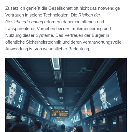
Zusätzlich genießt die Gesellschaft oft nicht das notwendige
Vertrauen in solche Technologien. Die
Risiken der
Gesichtserkennung
erfordern daher ein offenes und
transparenteres Vorgehen bei der Implementierung und
Nutzung dieser Systeme. Das Vertrauen der Bürger in
öffentliche Sicherheitstechnik und deren verantwortungsvolle
Anwendung ist von wesentlicher Bedeutung.