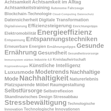
Achtsamkeit
Achtsamkeit im Alltag
Achtsamkeitstraining
Autonome Fahrzeuge
Blockchain-Technologie
Cloud-Computing
Datenschutz
Datensicherheit
Digitale Transformation
Effizienzsteigerung
Digitalisierung
Einrichtungstipps
Energieeffizienz
Elektromobilität
Entspannungstechniken
Entspannung
Gesunde
Erneuerbare Energien
Ernährungstipps
Ernährung
Gesundheit
Gesundheitsvorsorge
Kreislaufwirtschaft
Immunsystem stärken
Industrie 4.0
Künstliche Intelligenz
Kryptowährungen
Modetrends
Nachhaltige
Luxusmode
Nachhaltigkeit
Mode
Naturerlebnis
Platzsparende Möbel
Raumgestaltung
Selbstfürsorge
Selbstreflexion
Skandinavisches Design
Stressabbau
Stressbewältigung
Technologische
Innovation
Technologische Innovationen