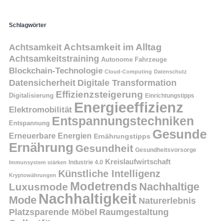
Schlagwörter
Achtsamkeit
Achtsamkeit im Alltag
Achtsamkeitstraining
Autonome Fahrzeuge
Blockchain-Technologie
Cloud-Computing
Datenschutz
Datensicherheit
Digitale Transformation
Effizienzsteigerung
Digitalisierung
Einrichtungstipps
Energieeffizienz
Elektromobilität
Entspannungstechniken
Entspannung
Gesunde
Erneuerbare Energien
Ernährungstipps
Ernährung
Gesundheit
Gesundheitsvorsorge
Kreislaufwirtschaft
Immunsystem stärken
Industrie 4.0
Künstliche Intelligenz
Kryptowährungen
Modetrends
Nachhaltige
Luxusmode
Nachhaltigkeit
Mode
Naturerlebnis
Platzsparende Möbel
Raumgestaltung