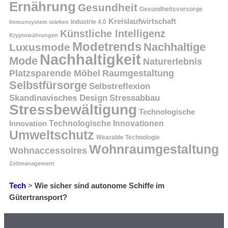
Ernährung
Gesundheit
Gesundheitsvorsorge
Kreislaufwirtschaft
Immunsystem stärken
Industrie 4.0
Künstliche Intelligenz
Kryptowährungen
Modetrends
Nachhaltige
Luxusmode
Nachhaltigkeit
Mode
Naturerlebnis
Platzsparende Möbel
Raumgestaltung
Selbstfürsorge
Selbstreflexion
Skandinavisches Design
Stressabbau
Stressbewältigung
Technologische
Innovation
Technologische Innovationen
Umweltschutz
Wearable Technologie
Wohnraumgestaltung
Wohnaccessoires
Zeitmanagement
Tech
>
Wie sicher sind autonome Schiffe im
Gütertransport?