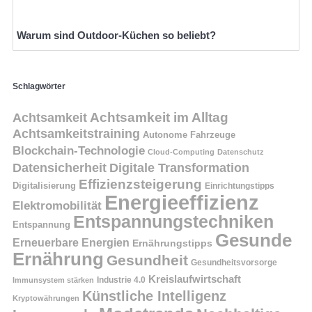
Warum sind Outdoor-Küchen so beliebt?
Schlagwörter
Achtsamkeit
Achtsamkeit im Alltag
Achtsamkeitstraining
Autonome Fahrzeuge
Blockchain-Technologie
Cloud-Computing
Datenschutz
Datensicherheit
Digitale Transformation
Effizienzsteigerung
Digitalisierung
Einrichtungstipps
Energieeffizienz
Elektromobilität
Entspannungstechniken
Entspannung
Gesunde
Erneuerbare Energien
Ernährungstipps
Ernährung
Gesundheit
Gesundheitsvorsorge
Kreislaufwirtschaft
Immunsystem stärken
Industrie 4.0
Künstliche Intelligenz
Kryptowährungen