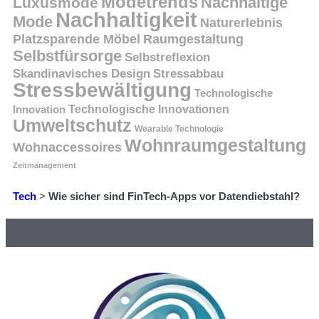
Modetrends
Nachhaltige
Luxusmode
Nachhaltigkeit
Mode
Naturerlebnis
Platzsparende Möbel
Raumgestaltung
Selbstfürsorge
Selbstreflexion
Skandinavisches Design
Stressabbau
Stressbewältigung
Technologische
Innovation
Technologische Innovationen
Umweltschutz
Wearable Technologie
Wohnraumgestaltung
Wohnaccessoires
Zeitmanagement
Tech
>
Wie sicher sind FinTech-Apps vor Datendiebstahl?